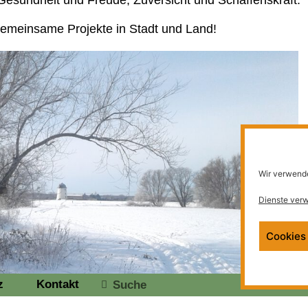
Gesundheit und Freude, Zuversicht und Schaffenskraft.
gemeinsame Projekte in Stadt und Land!
Wir verwende
Dienste verw
Cookies
z
Kontakt