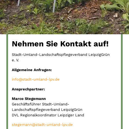
Nehmen Sie Kontakt auf!
Stadt-Umland-Landschaftspflegeverband LeipzigGrün
e. V.
Allgemeine Anfragen:
info@stadt-umland-lpv.de
Ansprechpartner:
Marco Stegemann
G
eschäftsführer
Stadt-Umland-
Landschaftspflegeverband LeipzigGrün
DVL Regionalkoordinator Leipziger Land
stegemann@stadt-umland-lpv.de