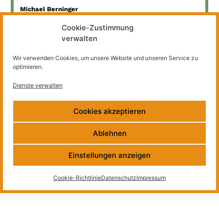
Michael Berninger
Bildungsreferent für nachhaltige Landnutzung
Cookie-Zustimmung
Koordination OBSTGENOSSEN Leipziger
Interessengemeinschaft für Streuobst
verwalten
berninger@leipziggruen.de
Wir verwenden Cookies, um unsere Website und unseren Service zu
optimieren.
Büro Leipziger Land
Dorfstraße 29
Dienste verwalten
04828 Bennewitz
Tel.: 03425 825 92 40
Cookies akzeptieren
Büro Leipzig Stadt
Gabelsbergerstr. 1a
Ablehnen
04317 Leipzig
Tel.: 0341 14 16 50
Einstellungen anzeigen
Cookie-Richtlinie
Datenschutz
Impressum