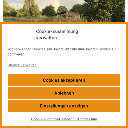
Cookie-Zustimmung
verwalten
Wir verwenden Cookies, um unsere Website und unseren Service zu
Ab sofort suchen wir Unterstützung bei zwei unserer
optimieren.
Projekte.
Dienste verwalten
Newsletter
Impressum
Datenschutz
Kontakt
Cookies akzeptieren
Ablehnen
Einstellungen anzeigen
Cookie-Richtlinie
Datenschutz
Impressum