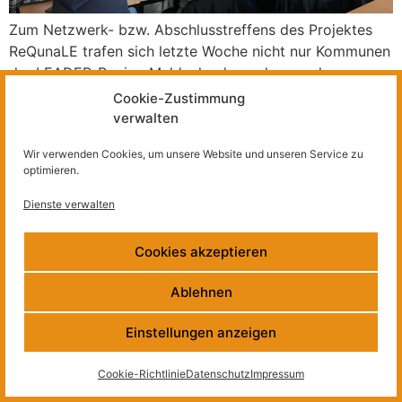
Zum Netzwerk- bzw. Abschlusstreffens des Projektes
ReQunaLE trafen sich letzte Woche nicht nur Kommunen
der LEADER-Region Muldenland, sondern auch
Vertreterinnen aus benachbarten (und zum Teil auch
Cookie-Zustimmung
weiter entfernten) LEADER-Regionen. Zu Beginn haben
verwalten
wir am Mittelgraben Brandis einige Maßnahmen im
Wir verwenden Cookies, um unsere Website und unseren Service zu
Rahmen der Gewässerunterhaltung und – entwicklung
optimieren.
besprochen und danach in Bennewitz nochmal das
Projekt Revue passieren lassen und einen Ausblick
Dienste verwalten
gewagt.
Cookies akzeptieren
Newsletter
Impressum
Datenschutz
Kontakt
Ablehnen
Einstellungen anzeigen
Cookie-Richtlinie
Datenschutz
Impressum