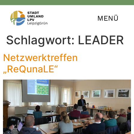
MENÜ
Schlagwort:
LEADER
Netzwerktreffen
„ReQunaLE“