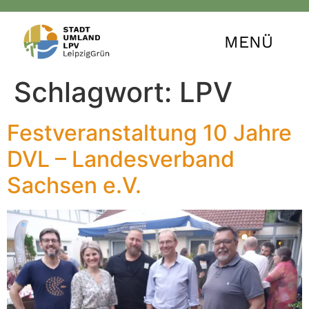
MENÜ
Schlagwort:
LPV
Festveranstaltung 10 Jahre
DVL – Landesverband
Sachsen e.V.