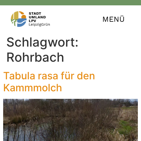
MENÜ
Schlagwort:
Rohrbach
Tabula rasa für den
Kammmolch