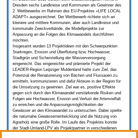
Dresden sechs Landkreise und Kommunen als Gewinner des
2. Wettbewerbs im Rahmen des EU-Projektes «LIFE LOCAL
ADAPT« ausgezeichnet. Der Wettbewerb richtete sich an
kleinere und mittlere Kommunen, aber auch Landkreise und
kommunale Zweckverbände, die Modellprojekte zur
Anpassung an die Folgen des Klimawandels durchführen
möchten.
Insgesamt wurden 13 Projektideen mit den Schwerpunkten
Starkregen, Erosion und Überflutung bzw. Hochwasser,
Stadtgrün und Sicherstellung der Wasserversorgung
eingereicht. Das eingereichte und prämierte Projekt der
LEADER-Region Leipziger Muldenland hatte zum Ziel, das
Potenzial der Renaturierung von Bächen und Flussauen zu
ermitteln, kommunizieren und dafür Akteure in der Region für
die Umsetzung zu gewinnen. Ziel war es, positive Effekte
gegen sich durch den Klimawandel verstärkende Risiken und
Folgen wie Hochwasser, Erosion und Verlust der Artenvielfalt
zu erreichen und die Anpassungsmöglichkeiten der
Gewässer an den Klimawandel zu untersuchen. Dabei spielte
die naturnahe Gewässernentwicklung und die Nutzung von
Agrarholz eine große Rolle. Im Laufe des Projektes konnte
der Stadt-Umland-LPV als Projektpartner in verschiedenen
Teilbereichen aktiv unterstützen, so unter anderem bei der